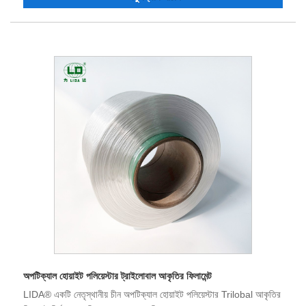
অপটিক্যাল হোয়াইট পলিয়েস্টার ট্রাইলোবাল আকৃতির ফিলামেন্ট
LIDA® একটি নেতৃস্থানীয় চীন অপটিক্যাল হোয়াইট পলিয়েস্টার Trilobal আকৃতির