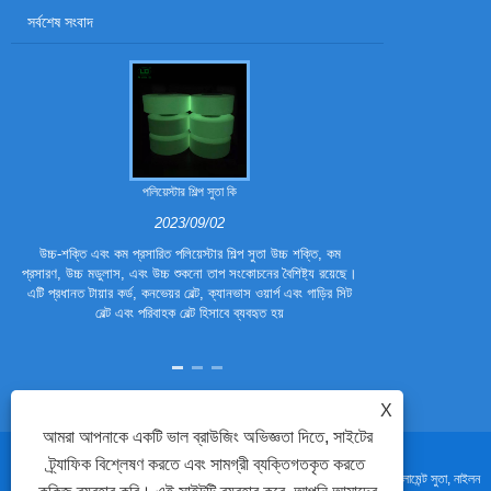
সর্বশেষ সংবাদ
পলিয়েস্টার শিল্প সুতা কি
পলিয়েস্টার ট্
2023/09/02
উচ্চ-শক্তি এবং কম প্রসারিত পলিয়েস্টার শিল্প সুতা উচ্চ শক্তি, কম
পলিয়েস্টার ট্রাই
প্রসারণ, উচ্চ মডুলাস, এবং উচ্চ শুকনো তাপ সংকোচনের বৈশিষ্ট্য রয়েছে।
ফাইবার। এটি ঐতিহ
এটি প্রধানত টায়ার কর্ড, কনভেয়র বেল্ট, ক্যানভাস ওয়ার্প এবং গাড়ির সিট
হয়েছে, যাতে এটির 
বেল্ট এবং পরিবাহক বেল্ট হিসাবে ব্যবহৃত হয়
পলিয়েস্টার 
X
আমরা আপনাকে একটি ভাল ব্রাউজিং অভিজ্ঞতা দিতে, সাইটের
ট্র্যাফিক বিশ্লেষণ করতে এবং সামগ্রী ব্যক্তিগতকৃত করতে
কপিরাইট © 2023 Changshu Polyester Co., Ltd. - পুনর্ব্যবহৃত সুতা, নাইলন 6 ফিলামেন্ট সুতা, নাইলন