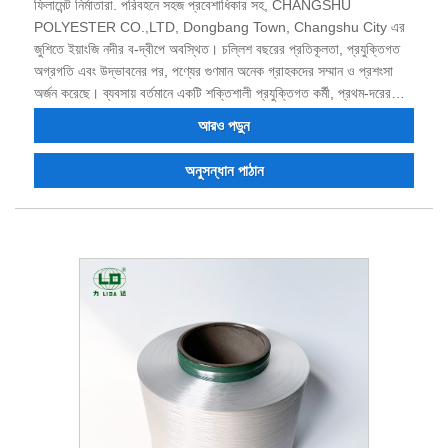
ফিলামেন্ট নির্মাতারা. পরিবহনে সহজ প্রবেশাধিকার সহ, CHANGSHU
POLYESTER CO.,LTD, Dongbang Town, Changshu City এর
জুশিতে ইয়াংজি নদীর ব-দ্বীপে অবস্থিত। চল্লিশ বছরের প্রতিকূলতা, প্রযুক্তিগত
অগ্রগতি এবং উদ্ভাবনের পর, পণ্যের গুণমান অনেক গ্রাহকদের সম্মান ও প্রশংসা
অর্জন করেছে। ব্যবসায় বর্তমানে একটি শক্তিশালী প্রযুক্তিগত কর্মী, প্রথম-দরের
সরঞ্জাম, পরীক্ষার সরঞ্জামগুলির একটি সম্পূর্ণ স্যুট, ধারাবাহিকভাবে উচ্চ-মানের পণ্য,
আরও পড়ুন
একটি কঠিন খ্যাতি এবং আমদানি ও রপ্তানি করার ক্ষমতা রয়েছে। আমরা নিশ্চিত যে
আমরা একটি জয়-জয় পরিস্থিতি তৈরি করতে ভবিষ্যতে একসাথে কাজ করতে পারি এবং
অনুসন্ধান পাঠান
আমরা চীনে আপনার দীর্ঘমেয়াদী অংশীদার হওয়ার সুযোগকে স্বাগত জানাই।