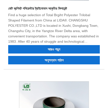
মোট ব্রগিহট পলিয়েস্টার ট্রাইলোবাল আকৃতির ফিলামেন্ট
Find a huge selection of Total Brgiht Polyester Trilobal
Shaped Filament from China at LIDA®. CHANGSHU
POLYESTER CO.,LTD is located in Xushi, Dongbang Town,
Changshu City, in the Yangtze River Delta area, with
convenient transportation. The company was established in
1983. After 40 years of struggle and technological
transformation and innovation, the product quality has won
আরও পড়ুন
the trust and praise of many customers. Now the company
has strong technical force, excellent equipment, complete
অনুসন্ধান পাঠান
testing equipment, stable product quality, good reputation,
and has the right to import and export. We believe that we
can cooperate with you for a win-win situation in the future,
and we look forward to becoming your long-term partner in
China.LIDA® is Total Brgiht Polyester Trilobal Shaped
Filament manufacturers and suppliers in China who can
wholesale Total Brgiht Polyester Trilobal Shaped Filament.
In the domestic special fiber market, Changshu Polyester
Co., Ltd.'s "Lida" brand is a strong contender. Polyester