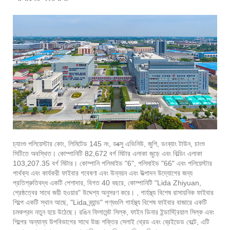
চ্যাংশু পলিয়েস্টার কোং, লিমিটেড 145 নং, ডংক্সু এভিনিউ, জুশি, ডংব্যাং টাউন, চাংশু
সিটিতে অবস্থিত। কোম্পানিটি 82,672 বর্গ মিটার এলাকা জুড়ে এবং বিল্ডিং এলাকা
103,207.35 বর্গ মিটার। কোম্পানি পলিমাইড "6", পলিমাইড "66" এবং পলিয়েস্টার
পার্থক্য এবং কার্যকরী ফাইবার গবেষণা এবং উন্নয়ন এবং উত্পাদন উদ্যোগের জন্য
প্রতিশ্রুতিবদ্ধ একটি পেশাদার, বিগত 40 বছরে, কোম্পানিটি "Lida Zhiyuan,
শ্রেষ্ঠত্বের সাথে জয়ী হওয়ার" উদ্দেশ্য অনুসরণ করে। , গার্হস্থ্য বিশেষ রাসায়নিক ফাইবার
শিল্পে একটি স্থান আছে, "Lida ব্র্যান্ড" পণ্যগুলি গার্হস্থ্য বিশেষ ফাইবার বাজারে একটি
চমকপ্রদ নতুন হয়ে উঠেছে। রঙিন ফিলামেন্ট সিল্ক, ফাইন ডিনার ইন্ডাস্ট্রিয়াল সিল্ক এবং
শিল্পের অন্যান্য উপবিভাগের সাথে উচ্চ শক্তির সেলাই থ্রেড এবং ব্রেইডেড বেল্টে, এটি