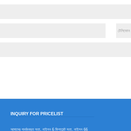
INQUIRY FOR PRICELIST
আমাদের পুনর্ব্যবহৃত সুতা, নাইলন 6 ফিলামেন্ট সুতা, নাইলন 66
পলিয়েস্টার শিখা retardant সুতা সুবিধা