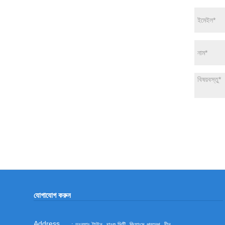
যোগাযোগ করুন
: ডংব্যাং টাউন, চাংশু সিটি, জিয়াংসু প্রদেশ, চীন