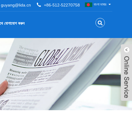
বাংলা ভাষার
guyang@lida.cn
+86-512-52270758
থে যোগাযোগ করুন