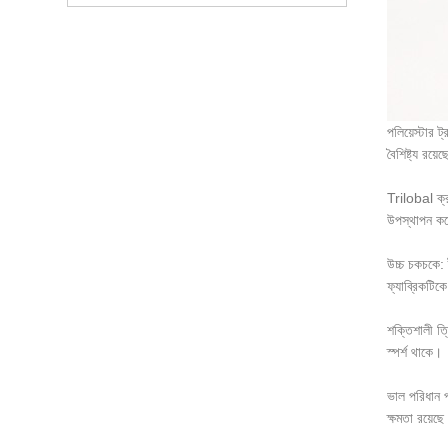
পলিয়েস্টার 
বৈশিষ্ট্য রয়ে
Trilobal ক
উপস্থাপন কর
উচ্চ চকচকে: 
ফ্যাব্রিকটি
শক্তিশালী ত
স্পর্শ থাকে।
ভাল পরিধান প
ক্ষমতা রয়ে