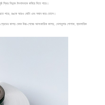
ৃণ পৃষ্ঠ স্থির বিদ্যুৎ উৎপাদনকে কমিয়ে দিতে পারে।
করতে পারে, রঙকে আরও মোটা এবং সমান করে তোলে।
উচ্চ-গ্রেডের কাপড় যেমন উচ্চ-শেষের আলংকারিক কাপড়, খেলাধুলার পোশাক, ব্যবসায়িক