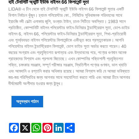
হাই টেনাসিটি অ্যান্টি ইউভি নাইলন 66 ফিলামেন্ট সুতা
LIDA® এ চীন থেকে হাই টেনাসিটি অ্যান্টি ইউভি নাইলন 66 ফিলামেন্ট সুতার একটি
বিশাল নির্বাচন খুঁজুন। চ্যাংশু পলিয়েস্টার কো., লিমিটেড সুবিধাজনক পরিবহনের সাথে
ইয়াংজি নদী ডেল্টা এলাকায় জুশি, ডংব্যাং টাউন, চাংশু সিটিতে অবস্থিত। 1983 সালে
প্রতিষ্ঠিত, কোম্পানিটি নাইলন পলিয়েস্টার ফাইন-ডিনিয়ার ইন্ডাস্ট্রিয়াল সুতা, ডোপ-ডাইড
নাইলন 6, নাইলন 66, পলিয়েস্টার ফাইন-ডিনিয়ার ইন্ডাস্ট্রিয়াল সুতা, শিখা-প্রতিরোধী
এবং পুনর্ব্যবহৃত নাইলন পলিয়েস্টার ফিলামেন্টকে একীভূত করে প্রস্তুতকারক। আপনি
পলিয়েস্টার নাইলন ইন্ডাস্ট্রিয়াল ফিলামেন্ট, ডোপ ডাইড সুতা অর্ডার করতে পারেন। 40
বছরের সংগ্রাম এবং প্রযুক্তিগত রূপান্তর এবং উদ্ভাবনের পরে, পণ্যের গুণমান অনেক
গ্রাহকদের বিশ্বাস এবং প্রশংসা জিতেছে। এখন কোম্পানির শক্তিশালী প্রযুক্তিগত
শক্তি, চমৎকার সরঞ্জাম, সম্পূর্ণ পরীক্ষার সরঞ্জাম, স্থিতিশীল পণ্যের গুণমান, ভাল খ্যাতি
এবং আমদানি ও রপ্তানি করার অধিকার রয়েছে। আমরা বিশ্বাস করি যে আমরা ভবিষ্যতে
জয়-জয় পরিস্থিতির জন্য আপনার সাথে সহযোগিতা করতে পারি এবং আমরা চীনে আপনার
দীর্ঘমেয়াদী অংশীদার হওয়ার জন্য উন্মুখ।
অনুসন্ধান পাঠান
Facebook
X
WhatsApp
Pinterest
LinkedIn
Share