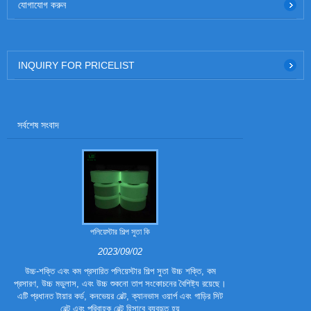
যোগাযোগ করুন
INQUIRY FOR PRICELIST
সর্বশেষ সংবাদ
পলিয়েস্টার শিল্প সুতা কি
পলিয়েস্টার ট্
2023/09/02
উচ্চ-শক্তি এবং কম প্রসারিত পলিয়েস্টার শিল্প সুতা উচ্চ শক্তি, কম
পলিয়েস্টার ট্রাই
প্রসারণ, উচ্চ মডুলাস, এবং উচ্চ শুকনো তাপ সংকোচনের বৈশিষ্ট্য রয়েছে।
ফাইবার। এটি ঐতিহ
এটি প্রধানত টায়ার কর্ড, কনভেয়র বেল্ট, ক্যানভাস ওয়ার্প এবং গাড়ির সিট
হয়েছে, যাতে এটির 
বেল্ট এবং পরিবাহক বেল্ট হিসাবে ব্যবহৃত হয়
পলিয়েস্টার 