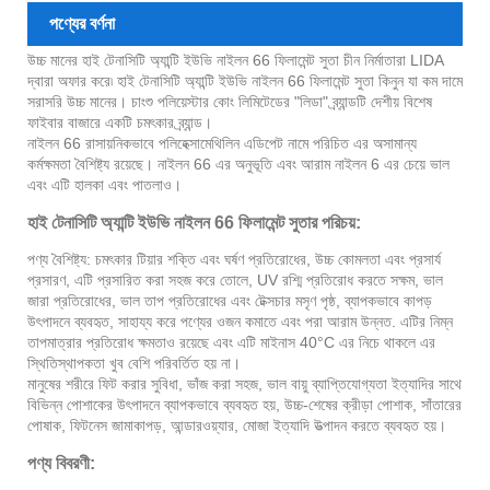
পণ্যের বর্ণনা
উচ্চ মানের হাই টেনাসিটি অ্যান্টি ইউভি নাইলন 66 ফিলামেন্ট সুতা চীন নির্মাতারা LIDA
দ্বারা অফার করে৷ হাই টেনাসিটি অ্যান্টি ইউভি নাইলন 66 ফিলামেন্ট সুতা কিনুন যা কম দামে
সরাসরি উচ্চ মানের। চাংশু পলিয়েস্টার কোং লিমিটেডের "লিডা" ব্র্যান্ডটি দেশীয় বিশেষ
ফাইবার বাজারে একটি চমৎকার ব্র্যান্ড।
নাইলন 66 রাসায়নিকভাবে পলিহেক্সামেথিলিন এডিপেট নামে পরিচিত এর অসামান্য
কর্মক্ষমতা বৈশিষ্ট্য রয়েছে। নাইলন 66 এর অনুভূতি এবং আরাম নাইলন 6 এর চেয়ে ভাল
এবং এটি হালকা এবং পাতলাও।
হাই টেনাসিটি অ্যান্টি ইউভি নাইলন 66 ফিলামেন্ট সুতার পরিচয়:
পণ্য বৈশিষ্ট্য: চমৎকার টিয়ার শক্তি এবং ঘর্ষণ প্রতিরোধের, উচ্চ কোমলতা এবং প্রসার্য
প্রসারণ, এটি প্রসারিত করা সহজ করে তোলে, UV রশ্মি প্রতিরোধ করতে সক্ষম, ভাল
জারা প্রতিরোধের, ভাল তাপ প্রতিরোধের এবং টেক্সচার মসৃণ পৃষ্ঠ, ব্যাপকভাবে কাপড়
উৎপাদনে ব্যবহৃত, সাহায্য করে পণ্যের ওজন কমাতে এবং পরা আরাম উন্নত. এটির নিম্ন
তাপমাত্রার প্রতিরোধ ক্ষমতাও রয়েছে এবং এটি মাইনাস 40°C এর নিচে থাকলে এর
স্থিতিস্থাপকতা খুব বেশি পরিবর্তিত হয় না।
মানুষের শরীরে ফিট করার সুবিধা, ভাঁজ করা সহজ, ভাল বায়ু ব্যাপ্তিযোগ্যতা ইত্যাদির সাথে
বিভিন্ন পোশাকের উৎপাদনে ব্যাপকভাবে ব্যবহৃত হয়, উচ্চ-শেষের ক্রীড়া পোশাক, সাঁতারের
পোষাক, ফিটনেস জামাকাপড়, আন্ডারওয়্যার, মোজা ইত্যাদি উত্পাদন করতে ব্যবহৃত হয়।
পণ্য বিবরণী: