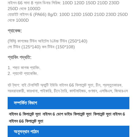
নাইলন 66 সাদা 8 গ্রাম ডিনার সিরিজ: 100D 120D 150D 210D 230D
250D থেকে 1000D
হোয়াইট নাইলন 6 (PA66) 8g/D: 100D 120D 150D 210D 230D 250D
থেকে 1000D
প্যাকেজ:
(মিমি) কাগজের টিউব আইটেম ¼উচ্চ টিউব (250*140)
লো টিউব (125*140) কম টিউব (150*108)
প্যাকিং পদ্ধতি:
1. শক্ত কাগজ প্যাকিং.
2. প্যালেট প্যাকেজিং.
হট ট্যাগ: হাই টেনাসিটি অ্যান্টি ইউভি নাইলন 66 ফিলামেন্ট সুতা, চীন, প্রস্তুতকারক,
সরবরাহকারী, কারখানা, পাইকারি, চীনে তৈরি, কাস্টমাইজড, গুণমান, এসজিএস, জিআরএস
সম্পর্কিত বিভাগ
নাইলন 6 ফিলামেন্ট সুতা
নাইলন 6 ডোপ ডাইড ফিলামেন্ট সুতা
ফিলামেন্ট সুতা নাইলন 6
নাইলন 66 ফিলামেন্ট সুতা
অনুসন্ধান পাঠান