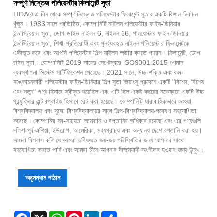
সম্পূর্ণ নিস্তেজ পলিয়েস্টার ফিলামেন্ট সুতা
LIDA® এ চীন থেকে সম্পূর্ণ নিস্তেজ পলিয়েস্টার ফিলামেন্ট সুতার একটি বিশাল নির্বাচন
খুঁজুন। 1983 সালে প্রতিষ্ঠিত, কোম্পানিটি নাইলন পলিয়েস্টার ফাইন-ডিনিয়ার
ইন্ডাস্ট্রিয়াল সুতা, ডোপ-ডাইড নাইলন 6, নাইলন 66, পলিয়েস্টার ফাইন-ডিনিয়ার
ইন্ডাস্ট্রিয়াল সুতা, শিখা-প্রতিরোধী এবং পুনর্ব্যবহৃত নাইলন পলিয়েস্টার ফিলামেন্টকে
একীভূত করে এবং আপনি পলিয়েস্টার শিল্প নাইলন অর্ডার করতে পারেন। ফিলামেন্ট, ডোপ
রঙ্গিন সুতা। কোম্পানিটি 2019 সালের সেপ্টেম্বরে ISO9001:2015 গুণমান
ব্যবস্থাপনা সিস্টেম সার্টিফিকেশন পেয়েছে। 2021 সালে, উচ্চ-শক্তি এবং কম-
সঙ্কোচনকারী পলিয়েস্টার ফাইন-ডিনিয়ার শিল্প সুতা জিয়াংসু প্রদেশে একটি "বিশেষ, বিশেষ
এবং নতুন" পণ্য হিসাবে স্বীকৃত হয়েছিল এবং এটি ছিল একই বছরের নভেম্বরে একটি উচ্চ
প্রযুক্তির এন্টারপ্রাইজ হিসাবে রেট করা হয়েছে। কোম্পানিটি ধারাবাহিকভাবে ডংহুয়া
বিশ্ববিদ্যালয় এবং সুঝো বিশ্ববিদ্যালয়ের সাথে শিল্প-বিশ্ববিদ্যালয়-গবেষণা সহযোগিতা
করেছে। কোম্পানির স্ব-সহায়তা আমদানি ও রপ্তানির অধিকার রয়েছে এবং এর পণ্যগুলি
দক্ষিণ-পূর্ব এশিয়া, ইউরোপ, আমেরিকা, মধ্যপ্রাচ্য এবং অন্যান্য দেশে রপ্তানি করা হয়।
আমরা বিশ্বাস করি যে আমরা ভবিষ্যতে জয়-জয় পরিস্থিতির জন্য আপনার সাথে
সহযোগিতা করতে পারি এবং আমরা চীনে আপনার দীর্ঘমেয়াদী অংশীদার হওয়ার জন্য উন্মুখ।
অনুসন্ধান পাঠান
Facebook
X
WhatsApp
Pinterest
LinkedIn
Share