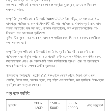
তন্তুগুলির মধ্যে দ্বিতীয় স্থানে রয়েছে।
জল শোষণ: পলিয়েস্টার কম জল শোষণ এবং আর্দ্রতা পুনরুদ্ধার, এবং ভাল নিরোধক
কর্মক্ষমতা আছে.
সম্পূর্ণ নিস্তেজ পলিয়েস্টার ফিলামেন্ট Yarnï¼¼¼: উচ্চ শক্তি, কম সংকোচন, উচ্চ
তাপমাত্রা প্রতিরোধ, ভাল থার্মোপ্লাস্টিসিটি, জারা প্রতিরোধ, পরিধান প্রতিরোধ, ভাল
আলো প্রতিরোধ, কম ঘর্ষণ সহগ, পরিধান প্রতিরোধের, ভাল বৈদ্যুতিক নিরোধক, অ-
বিষাক্ত, ভাল আবহাওয়া প্রতিরোধ
সুবিধা: উচ্চ দৃঢ়তা, কম সংকোচন, ভাল তাপ প্রতিরোধের, বিশেষ করে থ্রেড সেলাইয়ের
জন্য ব্যবহৃত হয়।
সম্পূর্ণ নিস্তেজ পলিয়েস্টার ফিলামেন্ট ইয়ারনি ¼ ম্যাটিং বিভাগটি কেবল ফাইবারের
প্রতিফলন এবং ঝাঁকুনি কমায় না, তবে পরবর্তী ফাইবারকে নরম দীপ্তি, ভাল গভীর রঞ্জন,
উচ্চ ফ্যাব্রিক ড্রেপ এবং শক্তিশালী শিল্ডিং কার্যকারিতার সুবিধাও দেয়, যা পূরণ করতে
পারে। উচ্চ পর্যায়ের পোশাক তৈরির প্রয়োজন।
পলিয়েস্টার ফিলামেন্টের প্রয়োগ ¼¼ উচ্চ-গ্রেড সেলাই থ্রেড, ফিশিং নেট থ্রেড,
ওয়েবিং, বিশেষ জাল, কোরেড থ্রেড, বায়ু শক্তি বেস ফ্যাব্রিক, জল ফ্যাব্রিক, উচ্চ-গ্রেড
ফ্যাব্রিক এবং অন্যান্য ক্ষেত্র।
পণ্য সূচক পরামিতি:
30D-
150D-
630D-
আইটেম
টেস্ট স্ট্যান্ডার্ড
120D
500D
2000D