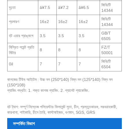
জিবি/টি
দৃঢ়তা
â¥7.5
â¥7.2
â¥6.5
14344
জিবি/টি
প্রসারণ
16±2
16±2
16±2
14344
GB/T
হট এয়ার শ্রাঙ্কগে
3.5
3.5
3.5
6505
মিশ্রিত পয়েন্ট প্রতি
FZ/T
8
8
8
মিটার
50001
জিবি/টি
0il
7
7
7
6504
কাগজের টিউব আইটেম : উচ্চ নল (250*140) নিম্ন নল (125*140) নিম্ন নল
(150*108)
প্যাকিং পদ্ধতি: 1. শক্ত কাগজ প্যাকিং. 2. প্যালেট প্যাকেজিং.
হট ট্যাগ: সম্পূর্ণ নিস্তেজ পলিয়েস্টার ফিলামেন্ট সুতা, চীন, প্রস্তুতকারক, সরবরাহকারী,
কারখানা, পাইকারি, চীনে তৈরি, কাস্টমাইজড, গুণমান, SGS, GRS
সম্পর্কিত বিভাগ