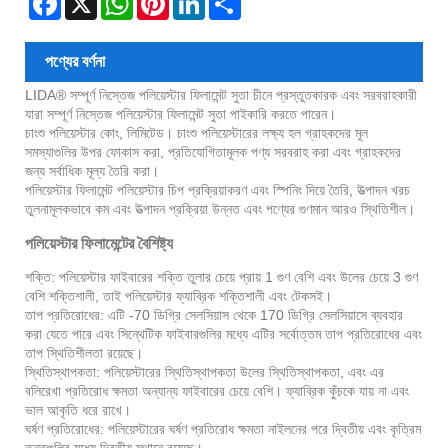
পণ্যের বর্ণনা
LIDA® সম্পূর্ণ নিস্তেজ পলিয়েস্টার ফিলামেন্ট সুতা চীনে প্রস্তুতকারক এবং সরবরাহকারী
যারা সম্পূর্ণ নিস্তেজ পলিয়েস্টার ফিলামেন্ট সুতা পাইকারি করতে পারেন।
চাংশু পলিয়েস্টার কোং, লিমিটেড। চাংশু পলিয়েস্টারের লক্ষ্য হল গ্রাহকদের মূল
সমস্যাগুলির উপর ফোকাস করা, প্রতিযোগিতামূলক পণ্য সরবরাহ করা এবং গ্রাহকদের
জন্য সর্বাধিক মূল্য তৈরি করা।
পলিয়েস্টার ফিলামেন্ট পলিয়েস্টার চিপ প্রক্রিয়াকরণ এবং স্পিনিং দিয়ে তৈরি, উত্পাদন খরচ
তুলনামূলকভাবে কম এবং উত্পাদন প্রক্রিয়া উন্নত এবং পণ্যের গুণমান আরও স্থিতিশীল।
পলিয়েস্টার ফিলামেন্টের বৈশিষ্ট্য
শক্তি: পলিয়েস্টার ফাইবারের শক্তি তুলার চেয়ে প্রায় 1 গুণ বেশি এবং উলের চেয়ে 3 গুণ
বেশি শক্তিশালী, তাই পলিয়েস্টার ফ্যাব্রিক শক্তিশালী এবং টেকসই।
তাপ প্রতিরোধের: এটি -70 ডিগ্রি সেলসিয়াস থেকে 170 ডিগ্রি সেলসিয়াসে ব্যবহার
করা যেতে পারে এবং সিন্থেটিক ফাইবারগুলির মধ্যে এটির সর্বোত্তম তাপ প্রতিরোধের এবং
তাপ স্থিতিশীলতা রয়েছে।
স্থিতিস্থাপকতা: পলিয়েস্টারের স্থিতিস্থাপকতা উলের স্থিতিস্থাপকতা, এবং এর
বলিরেখা প্রতিরোধ ক্ষমতা অন্যান্য ফাইবারের চেয়ে বেশি। ফ্যাব্রিক কুঁচকে যায় না এবং
ভাল আকৃতি ধরে রাখে।
ঘর্ষণ প্রতিরোধের: পলিয়েস্টারের ঘর্ষণ প্রতিরোধ ক্ষমতা নাইলনের পরে দ্বিতীয় এবং কৃত্রিম